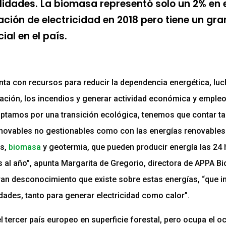
lidades. La biomasa representó solo un 2% en 
ción de electricidad en 2018 pero tiene un gra
ial en el país.
ta con recursos para reducir la dependencia energética, luc
ación, los incendios y generar actividad económica y empleo.
ptamos por una transición ecológica, tenemos que contar ta
novables no gestionables como con las energías renovables
es,
biomasa
y geotermia, que pueden producir energía las 24 
as al año”, apunta Margarita de Gregorio, directora de APPA B
gran desconocimiento que existe sobre estas energías, “que i
idades, tanto para generar electricidad como calor”.
l tercer país europeo en superficie forestal, pero ocupa el o